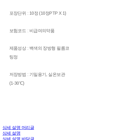
포장단위 : 10정 (10정PTP X 1)
보험코드 : 비급여의약품
제품성상 : 백색의 장방형 필름코
팅정
저장방법 : 기밀용기, 실온보관
(1-30℃)
상세 설명 머리글
상세 설명
상세 설명 바닥글