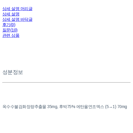
상세 설명 머리글
상세 설명
상세 설명 바닥글
후기(0)
질문(10)
관련 상품
성분정보
옥수수불검화정량추출물 35mg, 후박75% 에탄올연조엑스 (5→1) 70mg