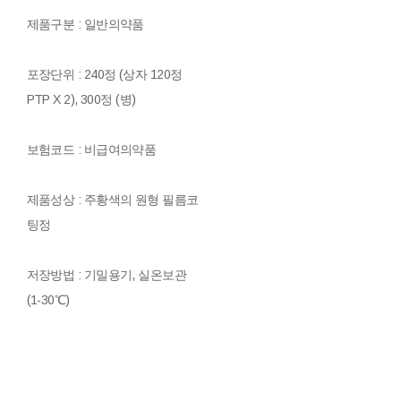
제품구분 : 일반의약품
포장단위 : 240정 (상자 120정
PTP X 2), 300정 (병)
보험코드 : 비급여의약품
제품성상 : 주황색의 원형 필름코
팅정
저장방법 : 기밀용기, 실온보관
(1-30℃)