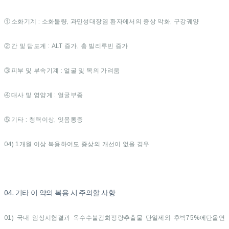
①
소화기계 : 소화불량, 과민성대장염 환자에서의 증상 악화, 구강궤양
②
간 및 담도계 : ALT 증가, 총 빌리루빈 증가
③
피부 및 부속기계 : 얼굴 및 목의 가려움
④
대사 및 영양계 : 얼굴부종
⑤
기타 : 청력이상, 잇몸통증
04) 1개월 이상 복용하여도 증상의 개선이 없을 경우
04. 기타 이 약의 복용 시 주의할 사항
01) 국내 임상시험결과 옥수수불검화정량추출물 단일제와 후박75%에탄올연